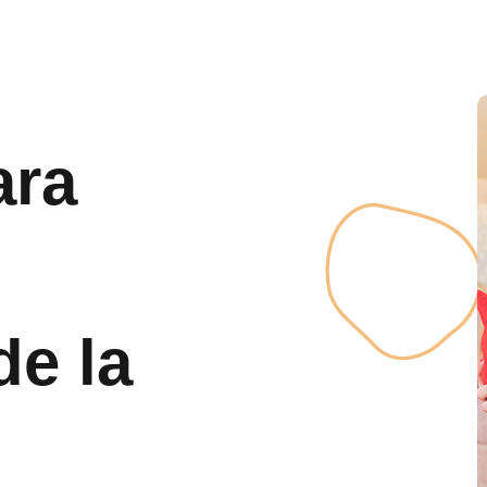
ara
de la