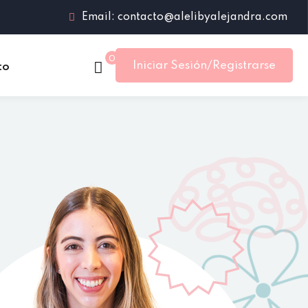
Email:
contacto@alelibyalejandra.com
0
Iniciar Sesión/Registrarse
to