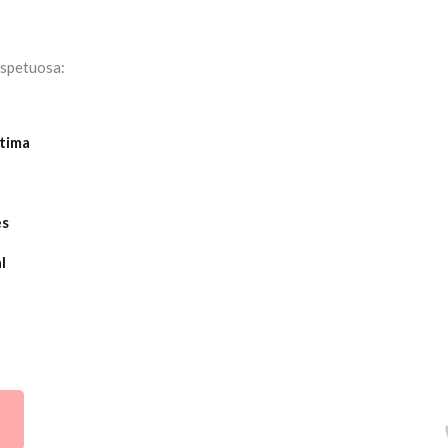
espetuosa:
tima
es
l