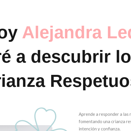
Soy
Alejandra Le
é a descubrir lo
rianza Respetuo
Aprende a responder a las n
fomentando una crianza re
intención y confianza.