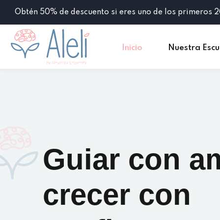
Obtén 50% de descuento si eres uno de los primeros 2
Inicio
Nuestra Escu
Guiar con a
crecer con