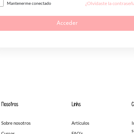
¿Olvidaste la contraseñ
Mantenerme conectado
Acceder
Nosotros
Links
C
Sobre nosotros
Artículos
I
s
Cursos
FAQ’s