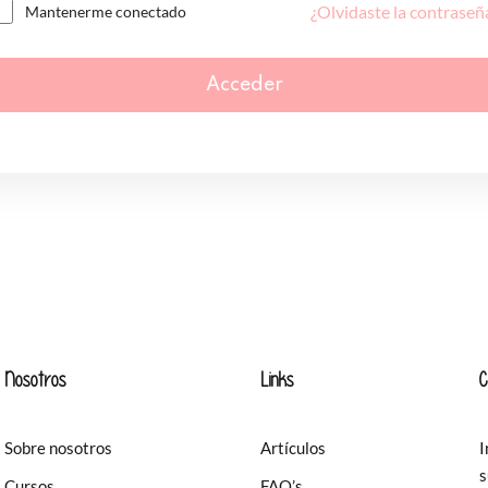
¿Olvidaste la contraseñ
Mantenerme conectado
Acceder
Nosotros
Links
C
Sobre nosotros
Artículos
I
s
Cursos
FAQ’s