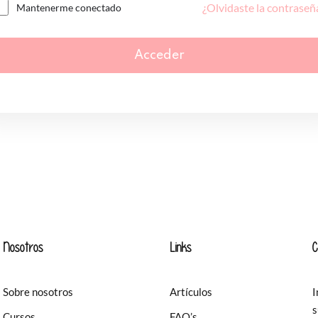
¿Olvidaste la contraseñ
Mantenerme conectado
Acceder
Nosotros
Links
C
Sobre nosotros
Artículos
I
s
Cursos
FAQ’s