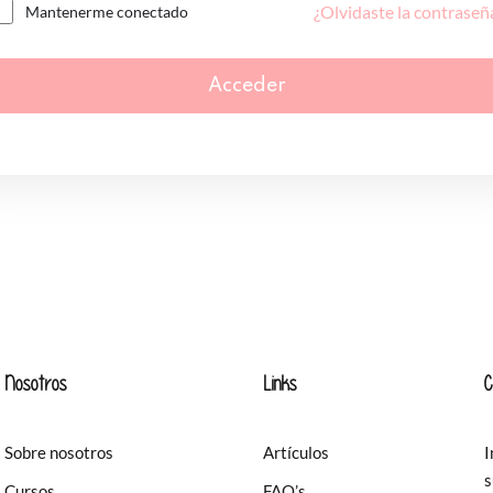
¿Olvidaste la contraseñ
Mantenerme conectado
Acceder
Nosotros
Links
C
Sobre nosotros
Artículos
I
s
Cursos
FAQ’s