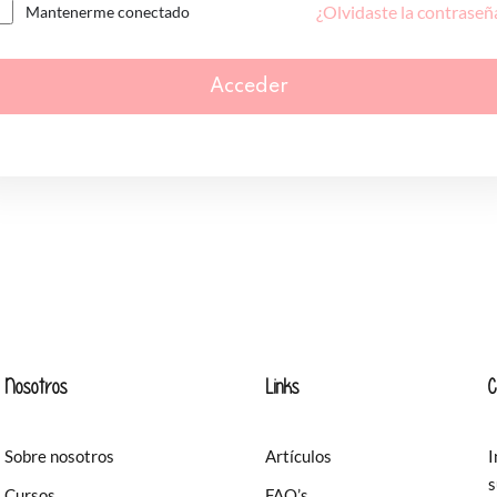
¿Olvidaste la contraseñ
Mantenerme conectado
Acceder
Nosotros
Links
C
Sobre nosotros
Artículos
I
s
Cursos
FAQ’s