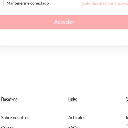
¿Olvidaste la contraseñ
Mantenerme conectado
Acceder
Nosotros
Links
C
Sobre nosotros
Artículos
I
s
Cursos
FAQ’s