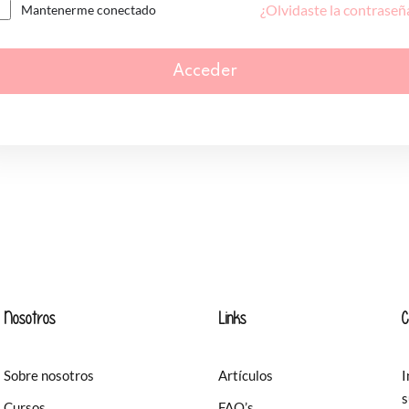
¿Olvidaste la contraseñ
Mantenerme conectado
Acceder
Nosotros
Links
C
Sobre nosotros
Artículos
I
s
Cursos
FAQ’s