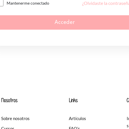
¿Olvidaste la contraseñ
Mantenerme conectado
Acceder
Nosotros
Links
C
Sobre nosotros
Artículos
I
s
Cursos
FAQ’s