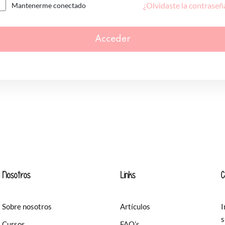
¿Olvidaste la contraseñ
Mantenerme conectado
Acceder
Nosotros
Links
C
Sobre nosotros
Artículos
I
s
Cursos
FAQ’s