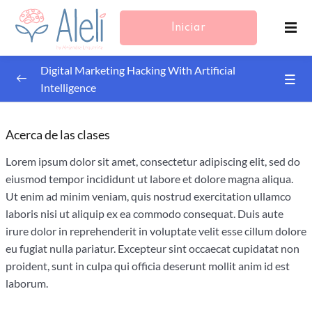
Iniciar
Sesión/Registrarse
Digital Marketing Hacking With Artificial
Intelligence
Google Analytics 4
0/4
Acerca de las clases
Prompt Engineering with ChatGPT
0/4
Lorem ipsum dolor sit amet, consectetur adipiscing elit, sed do
eiusmod tempor incididunt ut labore et dolore magna aliqua.
Prompt Framework
Ut enim ad minim veniam, quis nostrud exercitation ullamco
Prompt Priming
laboris nisi ut aliquip ex ea commodo consequat. Duis aute
irure dolor in reprehenderit in voluptate velit esse cillum dolore
Iteration
eu fugiat nulla pariatur. Excepteur sint occaecat cupidatat non
proident, sunt in culpa qui officia deserunt mollit anim id est
Follow-up Questions
laborum.