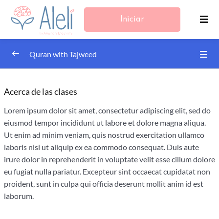
Iniciar
Sesión/Registrarse
Quran with Tajweed
Irregular Verbs
0/4
Acerca de las clases
Suratul Baqarah – Word for Word Study –
0/4
Lorem ipsum dolor sit amet, consectetur adipiscing elit, sed do
Continued
eiusmod tempor incididunt ut labore et dolore magna aliqua.
Ut enim ad minim veniam, quis nostrud exercitation ullamco
WFW Baqarah Ayah 216-219
laboris nisi ut aliquip ex ea commodo consequat. Duis aute
irure dolor in reprehenderit in voluptate velit esse cillum dolore
WFW Baqarah Ayah 220-223
eu fugiat nulla pariatur. Excepteur sint occaecat cupidatat non
WFW Baqarah Ayah 224-229
proident, sunt in culpa qui officia deserunt mollit anim id est
laborum.
WFW Baqarah Ayah 230-232