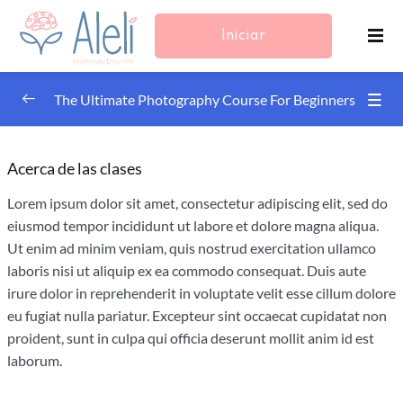
Iniciar
Sesión/Registrarse
The Ultimate Photography Course For Beginners
Composition in Photography
0/4
Acerca de las clases
Focus and Depth of Field in Photography
0/4
Lorem ipsum dolor sit amet, consectetur adipiscing elit, sed do
eiusmod tempor incididunt ut labore et dolore magna aliqua.
What is Depth of Field? | Photography Masterclass
Ut enim ad minim veniam, quis nostrud exercitation ullamco
laboris nisi ut aliquip ex ea commodo consequat. Duis aute
Depth of Field & Aperture | Photography Masterclass
irure dolor in reprehenderit in voluptate velit esse cillum dolore
Manual Focus vs. Auto Focus | Photography
eu fugiat nulla pariatur. Excepteur sint occaecat cupidatat non
Masterclass
proident, sunt in culpa qui officia deserunt mollit anim id est
laborum.
Supplemental Materials | Photography
00:01:00
Masterclass